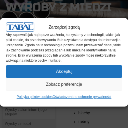
WYROBY Z MIEDZI
Zarządzaj zgodą
Aby zapewnić jak najlepsze wrażenia, korzystamy z technologii, takich jak
pliki cookie, do przechowywania i/lub uzyskiwania dostępu do informacji o
urządzeniu. Zgoda na te technologie pozwoli nam przetwarzać dane, takie
jak zachowanie podczas przeglądania lub unikalne identyfikatory na tej
TABAL
Hurtownia
Metale kolorowe – metale nieżelazne
Wyroby z
stronie. Brak wyrażenia zgody lub wycofanie zgody może niekorzystnie
miedzi
wpłynąć na niektóre cechy i funkcje.
WYROBY
Akceptuj
Promocje
Z MIEDZI
Zobacz preferencje
Aluminium
GATUNEK M1E
Z4:
Metale kolorowe –
pręty
Polityka plików cookies
Oświadczenie o ochronie prywatności
metale nieżelazne
płaskowniki
Wyroby z aluminium i jego
blachy
stopów
taśmy
Wyroby z miedzi